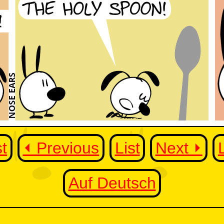
st
⏴ Previous
List
Next ⏵
Auf Deutsch