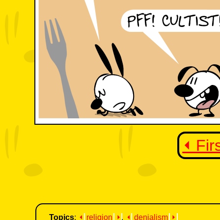
⏴ Fir
Topics
:
⏴
religion
⏵
,
⏴
denialism
⏵