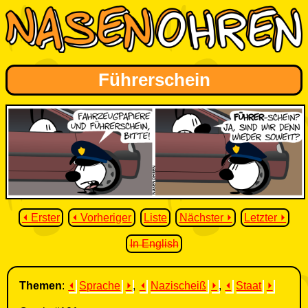
Führerschein
⏴ Erster
⏴ Vorheriger
Liste
Nächster ⏵
Letzter ⏵
In English
Themen
:
⏴
Sprache
⏵
,
⏴
Nazischeiß
⏵
,
⏴
Staat
⏵