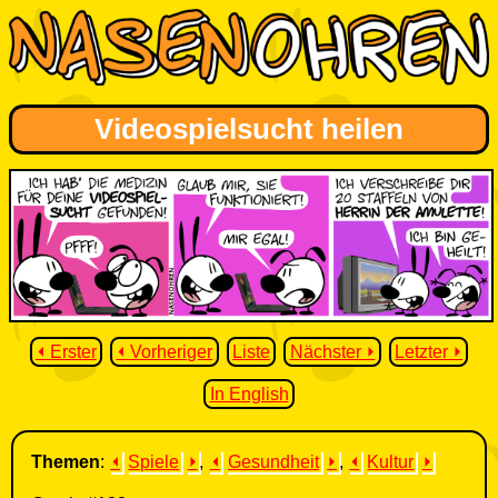
Videospielsucht heilen
⏴ Erster
⏴ Vorheriger
Liste
Nächster ⏵
Letzter ⏵
In English
Themen
:
⏴
Spiele
⏵
,
⏴
Gesundheit
⏵
,
⏴
Kultur
⏵