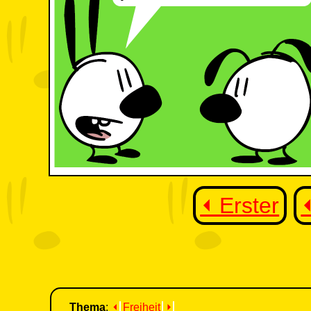
⏴ Erster
Thema
:
⏴
Freiheit
⏵