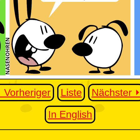
⏴ Vorheriger
Liste
Nächster 
In English