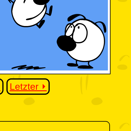
⏵
Letzter ⏵