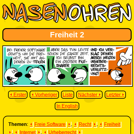
Freiheit 2
⏴ Erster
⏴ Vorheriger
Liste
Nächster ⏵
Letzter ⏵
In English
Themen
:
⏴
Freie Software
⏵
,
⏴
Recht
⏵
,
⏴
Freiheit
⏵
,
⏴
Internet
⏵
,
⏴
Urheberrecht
⏵