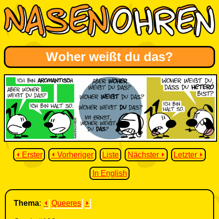
Woher weißt du das?
⏴ Erster
⏴ Vorheriger
Liste
Nächster ⏵
Letzter ⏵
In English
Thema
:
⏴
Queeres
⏵