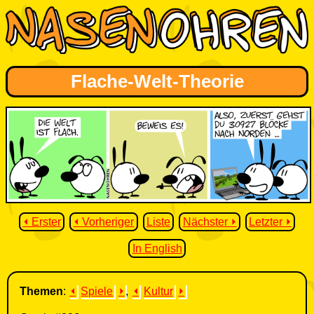
Flache-Welt-Theorie
⏴ Erster
⏴ Vorheriger
Liste
Nächster ⏵
Letzter ⏵
In English
Themen
:
⏴
Spiele
⏵
,
⏴
Kultur
⏵