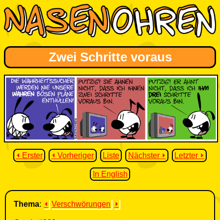
Zwei Schritte voraus
⏴ Erster
⏴ Vorheriger
Liste
Nächster ⏵
Letzter ⏵
In English
Thema
:
⏴
Verschwörungen
⏵