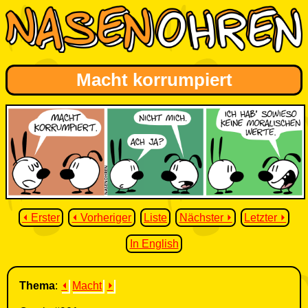
Macht korrumpiert
⏴ Erster
⏴ Vorheriger
Liste
Nächster ⏵
Letzter ⏵
In English
Thema
:
⏴
Macht
⏵