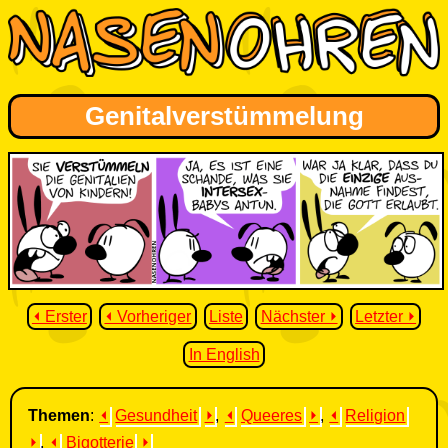
Genitalverstümmelung
⏴ Erster
⏴ Vorheriger
Liste
Nächster ⏵
Letzter ⏵
In English
Themen
:
⏴
Gesundheit
⏵
,
⏴
Queeres
⏵
,
⏴
Religion
⏵
,
⏴
Bigotterie
⏵