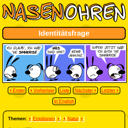
Identitätsfrage
⏴ Erster
⏴ Vorheriger
Liste
Nächster ⏵
Letzter ⏵
In English
Themen
:
⏴
Emotionen
⏵
,
⏴
Natur
⏵