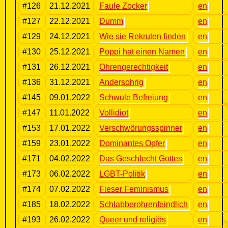
#126
21.12.2021
Faule Zocker
en
#127
22.12.2021
Dumm
en
#129
24.12.2021
Wie sie Rekruten finden
en
#130
25.12.2021
Poppi hat einen Namen
en
#131
26.12.2021
Ohrengerechtigkeit
en
#136
31.12.2021
Andersohrig
en
#145
09.01.2022
Schwule Befreiung
en
#147
11.01.2022
Vollidiot
en
#153
17.01.2022
Verschwörungsspinner
en
#159
23.01.2022
Dominantes Opfer
en
#171
04.02.2022
Das Geschlecht Gottes
en
#173
06.02.2022
LGBT-Politik
en
#174
07.02.2022
Fieser Feminismus
en
#185
18.02.2022
Schlabberohrenfeindlich
en
#193
26.02.2022
Queer und religiös
en