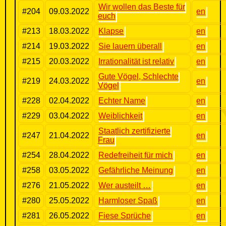
Wir wollen das Beste für
#204
09.03.2022
en
euch
#213
18.03.2022
Klapse
en
#214
19.03.2022
Sie lauern überall
en
#215
20.03.2022
Irrationalität ist relativ
en
Gute Vögel, Schlechte
#219
24.03.2022
en
Vögel
#228
02.04.2022
Echter Name
en
#229
03.04.2022
Weiblichkeit
en
Staatlich zertifizierte
#247
21.04.2022
en
Frau
#254
28.04.2022
Redefreiheit für mich
en
#258
03.05.2022
Gefährliche Meinung
en
#276
21.05.2022
Wer austeilt …
en
#280
25.05.2022
Harmloser Spaß
en
#281
26.05.2022
Fiese Sprüche
en