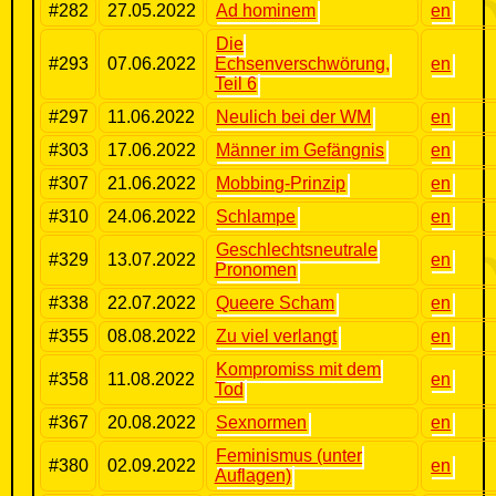
#282
27.05.2022
Ad hominem
en
Die
#293
07.06.2022
Echsenverschwörung,
en
Teil 6
#297
11.06.2022
Neulich bei der WM
en
#303
17.06.2022
Männer im Gefängnis
en
#307
21.06.2022
Mobbing-Prinzip
en
#310
24.06.2022
Schlampe
en
Geschlechtsneutrale
#329
13.07.2022
en
Pronomen
#338
22.07.2022
Queere Scham
en
#355
08.08.2022
Zu viel verlangt
en
Kompromiss mit dem
#358
11.08.2022
en
Tod
#367
20.08.2022
Sexnormen
en
Feminismus (unter
#380
02.09.2022
en
Auflagen)