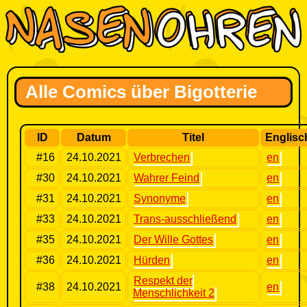
Alle Comics über Bigotterie
ID
Datum
Titel
Englisc
#16
24.10.2021
Verbrechen
en
#30
24.10.2021
Wahrer Feind
en
#31
24.10.2021
Synonyme
en
#33
24.10.2021
Trans-ausschließend
en
#35
24.10.2021
Der Wille Gottes
en
#36
24.10.2021
Hürden
en
Respekt der
#38
24.10.2021
en
Menschlichkeit 2