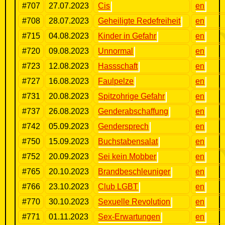
#707
27.07.2023
Cis
en
#708
28.07.2023
Geheiligte Redefreiheit
en
#715
04.08.2023
Kinder in Gefahr
en
#720
09.08.2023
Unnormal
en
#723
12.08.2023
Hassschaft
en
#727
16.08.2023
Faulpelze
en
#731
20.08.2023
Spitzohrige Gefahr
en
#737
26.08.2023
Genderabschaffung
en
#742
05.09.2023
Gendersprech
en
#750
15.09.2023
Buchstabensalat
en
#752
20.09.2023
Sei kein Mobber
en
#765
20.10.2023
Brandbeschleuniger
en
#766
23.10.2023
Club LGBT
en
#770
30.10.2023
Sexuelle Revolution
en
#771
01.11.2023
Sex-Erwartungen
en