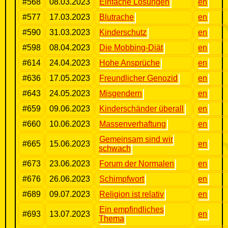
#568
08.03.2023
Einfache Lösungen
en
#577
17.03.2023
Blutrache
en
#590
31.03.2023
Kinderschutz
en
#598
08.04.2023
Die Mobbing-Diät
en
#614
24.04.2023
Hohe Ansprüche
en
#636
17.05.2023
Freundlicher Genozid
en
#643
24.05.2023
Misgendern
en
#659
09.06.2023
Kinderschänder überall
en
#660
10.06.2023
Massenverhaftung
en
Gemeinsam sind wir
#665
15.06.2023
en
schwach
#673
23.06.2023
Forum der Normalen
en
#676
26.06.2023
Schimpfwort
en
#689
09.07.2023
Religion ist relativ
en
Ein empfindliches
#693
13.07.2023
en
Thema