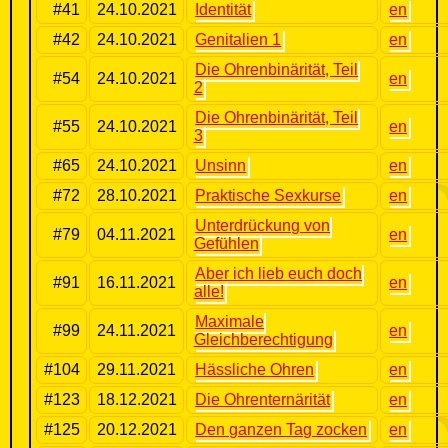
#41
24.10.2021
Identität
en
#42
24.10.2021
Genitalien 1
en
Die Ohrenbinärität, Teil
#54
24.10.2021
en
2
Die Ohrenbinärität, Teil
#55
24.10.2021
en
3
#65
24.10.2021
Unsinn
en
#72
28.10.2021
Praktische Sexkurse
en
Unterdrückung von
#79
04.11.2021
en
Gefühlen
Aber ich lieb euch doch
#91
16.11.2021
en
alle!
Maximale
#99
24.11.2021
en
Gleichberechtigung
#104
29.11.2021
Hässliche Ohren
en
#123
18.12.2021
Die Ohrenternärität
en
#125
20.12.2021
Den ganzen Tag zocken
en