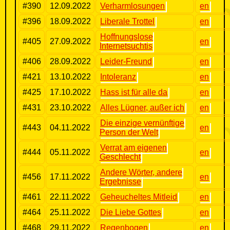
#390
12.09.2022
Verharmlosungen
en
#396
18.09.2022
Liberale Trottel
en
Hoffnungslose
#405
27.09.2022
en
Internetsuchtis
#406
28.09.2022
Leider-Freund
en
#421
13.10.2022
Intoleranz
en
#425
17.10.2022
Hass ist für alle da
en
#431
23.10.2022
Alles Lügner, außer ich
en
Die einzige vernünftige
#443
04.11.2022
en
Person der Welt
Verrat am eigenen
#444
05.11.2022
en
Geschlecht
Andere Wörter, andere
#456
17.11.2022
en
Ergebnisse
#461
22.11.2022
Geheucheltes Mitleid
en
#464
25.11.2022
Die Liebe Gottes
en
#468
29.11.2022
Regenbogen
en