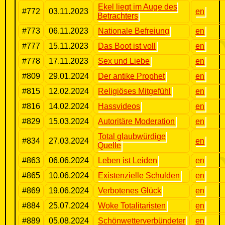
Ekel liegt im Auge des
#772
03.11.2023
en
Betrachters
#773
06.11.2023
Nationale Befreiung
en
#777
15.11.2023
Das Boot ist voll
en
#778
17.11.2023
Sex und Liebe
en
#809
29.01.2024
Der antike Prophet
en
#815
12.02.2024
Religiöses Mitgefühl
en
#816
14.02.2024
Hassvideos
en
#829
15.03.2024
Autoritäre Moderation
en
Total glaubwürdige
#834
27.03.2024
en
Quelle
#863
06.06.2024
Leben ist Leiden
en
#865
10.06.2024
Existenzielle Schulden
en
#869
19.06.2024
Verbotenes Glück
en
#884
25.07.2024
Woke Totalitaristen
en
#889
05.08.2024
Schönwetterverbündeter
en