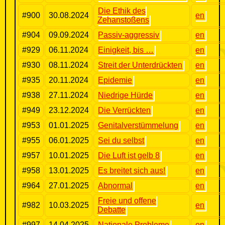
Die Ethik des
#900
30.08.2024
en
Zehanstoßens
#904
09.09.2024
Passiv-aggressiv
en
#929
06.11.2024
Einigkeit, bis …
en
#930
08.11.2024
Streit der Unterdrückten
en
#935
20.11.2024
Epidemie
en
#938
27.11.2024
Niedrige Hürde
en
#949
23.12.2024
Die Verrückten
en
#953
01.01.2025
Genitalverstümmelung
en
#955
06.01.2025
Sei du selbst
en
#957
10.01.2025
Die Luft ist gelb 8
en
#958
13.01.2025
Es breitet sich aus!
en
#964
27.01.2025
Abnormal
en
Freie und offene
#982
10.03.2025
en
Debatte
#997
14.04.2025
Nationale Probleme
en